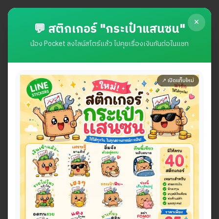
My Money Toolkit
×
| เครื่องมือการเงิน
เข้าสู่
💬 สติกเกอร์ "กระเป๋าแสนซน"
ระบบ
ของฉัน
น้อง Pocket ลงไลน์สโตร์แล้ว ไปคุยเรื่องเงินกันต่อในแชท
Portfolio
Investment
Google Sheet
คำนวณต้นทุน USD สำหรับ
↗ เปิดแท็บใหม่
ฝาก FCD & การลงทุนทอง
31/08/2025
1149
views
Share :
สนับสนุน
ช้อปให้ทิป
ใช้งานเลย
ช่วยคนที่อยากจัดการเงิน ให้เหมือนมี
นักวางแผน
การเงินส่วนตัว
ผ่านเครื่องมือที่ช่วยจัดการทุกเรื่องของเงิน ตั้งแต่
รายรับราย
จ่าย
หนี้
การลงทุน
จนถึง
การเกษียณ