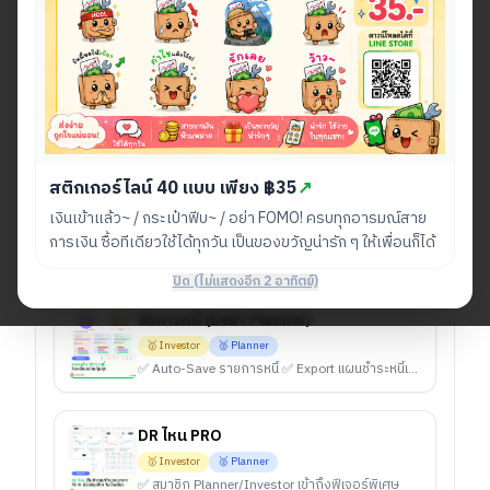
เริ่มต้นเพียง 60 บาท/เดือน
หรือเลือก Investor 100 บาท/เดือน สำหรับผู้ที่ต้องการเครื่อง
มือวางแผนและวิเคราะห์การลงทุนที่ครบยิ่งขึ้น
ทั้งหมด
🥈 Planner
🥇 Investor
🪿 Alpha
🦦 Market Maker
☕ All Supporter
สติกเกอร์ไลน์ 40 แบบ เพียง ฿35
↗
แพลนตัง PAY (จัดการรายจ่าย)
เงินเข้าแล้ว~ / กระเป๋าฟีบ~ / อย่า FOMO! ครบทุกอารมณ์สาย
🥇 Investor
🥈 Planner
การเงิน ซื้อทีเดียวใช้ได้ทุกวัน เป็นของขวัญน่ารัก ๆ ให้เพื่อนก็ได้
✅ Export/Import ข้อมูล (CSV & JSON) จัดการข้อมูลข้ามอุปกรณ์ ✅ จดโน้ตเหตุผลในแผนลดรายจ่ายได้
ปิด (ไม่แสดงอีก 2 อาทิตย์)
จัดการหนี้ (Debt Planner)
🥇 Investor
🥈 Planner
✅ Auto-Save รายการหนี้ ✅ Export แผนชำระหนี้เป็น Excel (Snowball/Avalanche/Hybrid)
DR ไหน PRO
🥇 Investor
🥈 Planner
✅ สมาชิก Planner/Investor เข้าถึงฟีเจอร์พิเศษ