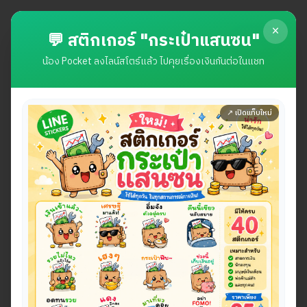
My Money Toolkit
×
| เครื่องมือการเงิน
เข้าสู่
💬 สติกเกอร์ "กระเป๋าแสนซน"
ระบบ
ของฉัน
น้อง Pocket ลงไลน์สโตร์แล้ว ไปคุยเรื่องเงินกันต่อในแชท
General
Personal Finance
Investment
Tax
Blog
สรุปครึ่งปี 2026 เราทำอะไรกัน
↗ เปิดแท็บใหม่
ไปบ้าง
07/07/2026
123
views
Share :
สนับสนุน
ช้อปให้ทิป
ช่วยคนที่อยากจัดการเงิน ให้เหมือนมี
นักวางแผน
การเงินส่วนตัว
ผ่านเครื่องมือที่ช่วยจัดการทุกเรื่องของเงิน ตั้งแต่
รายรับราย
จ่าย
หนี้
การลงทุน
จนถึง
การเกษียณ