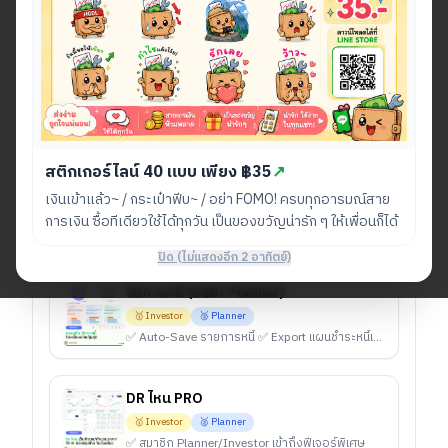
เริ่มต้นเพียง 60 บาท/เดือน
หรือเลือก Investor 100 บาท/เดือน สำหรับผู้ที่ต้องการเครื่อง
มือวางแผนและวิเคราะห์การลงทุนที่ครบยิ่งขึ้น
ทั้งหมด
🥈 Planner
🥇 Investor
🪿 Alpha
🦦 Market Maker
☕ All Supporter
สติกเกอร์ไลน์ 40 แบบ เพียง ฿35
↗
แพลนตัง PAY (จัดการรายจ่าย)
เงินเข้าแล้ว~ / กระเป๋าฟีบ~ / อย่า FOMO! ครบทุกอารมณ์สาย
🥇 Investor
🥈 Planner
การเงิน ซื้อทีเดียวใช้ได้ทุกวัน เป็นของขวัญน่ารัก ๆ ให้เพื่อนก็ได้
✅ Export/Import ข้อมูล (CSV & JSON) จัดการข้อมูลข้ามอุปกรณ์ ✅ จดโน้ตเหตุผลในแผนลดรายจ่ายได้
ปิด (ไม่แสดงอีก 2 อาทิตย์)
จัดการหนี้ (Debt Planner)
🥇 Investor
🥈 Planner
✅ Auto-Save รายการหนี้ ✅ Export แผนชำระหนี้เป็น Excel (Snowball/Avalanche/Hybrid)
DR ไหน PRO
🥇 Investor
🥈 Planner
✅ สมาชิก Planner/Investor เข้าถึงฟีเจอร์พิเศษ