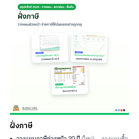
ฝั่งภาษี
วางแผนภาษีล่วงหน้า 20 ปี
(ใหม่) — วางแผนซื้อ